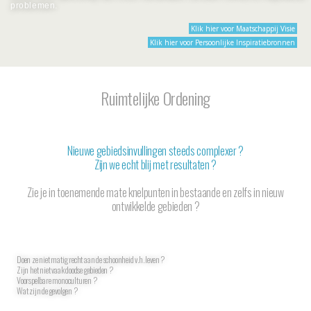
problemen.
Klik hier voor Maatschappij Visie
Klik hier voor Persoonlijke Inspiratiebronnen
Ruimtelijke Ordening
Nieuwe gebiedsinvullingen steeds complexer ?
Zijn we echt blij met resultaten ?
Zie je in toenemende mate knelpunten in bestaande en zelfs in nieuw
ontwikkelde gebieden ?
Doen ze niet matig recht aan de schoonheid v.h. leven ?
Zijn het niet vaak doodse gebieden ?
Voorspelbare monoculturen ?
Wat zijn de gevolgen ?