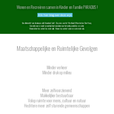
Wonen en Recreëren samen in Kinder en Familie PARADIJS !
Klik hier blog over deze wijk
Een alternatief voor de nieuwe wijk Vroondaal Zuid I. Op grens van het Westland (Monster) en Den Haag.
Een wijk waar je vanuit je voortuin kunt recreëren naar het omliggende bos en water.
Wonen in het bos en het bos in de wijk. Wonen tussen het water en water in de wijk.
Maatschappelijke en Ruimtelijke Gevolgen
Minder verkeer
Minder druk op milieu
Meer zelfvoorzienend
Makkelijker bestuurbaar
Volop ruimte voor mens, cultuur en natuur
Hechtere meer zelf sturende gemeenschappen