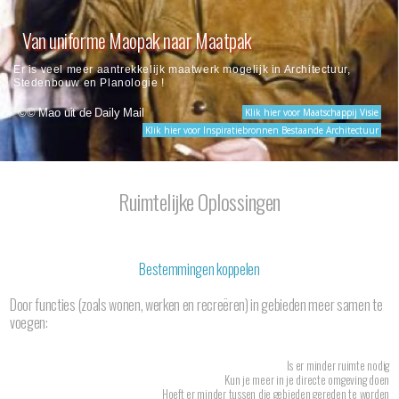
Van uniforme Maopak naar Maatpak
Er is veel meer aantrekkelijk maatwerk mogelijk in Architectuur,
Stedenbouw en Planologie !
©
© Mao uit de Daily Mail
Klik hier voor Maatschappij Visie
Klik hier voor Inspiratiebronnen Bestaande Architectuur
Ruimtelijke Oplossingen
Bestemmingen koppelen
Door functies (zoals wonen, werken en recreëren) in gebieden meer samen te
voegen:
Is er minder ruimte nodig
Kun je meer in je directe omgeving doen
Hoeft er minder tussen die gebieden gereden te worden