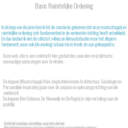
Basic Ruimtelijke Ordening
In de loop van de jaren ben ik tot de conclusie gekomen dat onze maatschappij en
ruimtelijke ordening zich fundamenteel in de verkeerde richting heeft ontwikkeld.
En dan bedoel ik niet de stikstof, milieu en klimaatsituatie maar het diepere
fundament, waar ook (de woning) schaarste in brede zin aan gekoppeld is.
Deze web-site is een zoektocht hier gedachten, woorden en praktische
eenvoudige oplossingen voor te vinden. -
De koppen (Maatschappij Visie, Inspiratiebronnen Architectuur, Sociologie en
Persoonlijke Inspiratie) gaan over de analyse en oplossingsrichting van die
zoektocht.
De koppen
(Het Gebouw, De Woonwijk en De Regio) is mijn
vertaling naar de
praktijk.
Dat klinkt misschien uitzichtloos, maar dat is het niet.
Met relatief eenvoudige en pijnarme middelen kunnen we hier geleidelijk uitkomen.