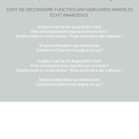
JUIST DE SECONDAIRE FUNCTIES VAN GEBOUWEN MAKEN ZE
ECHT WAARDEVOL
Een gebouw is veel meer dan de oppervlakte en inhoud.
Willen we het contact versterken tussen de mensen die er komen ?
Hoe komen mensen erin contact met elkaar ? Missen we intimiteit en sfeer in gebouwen ?
Veel glas maakt een gebouw nog niet sociaal of open.
Zie je leven erin of kijken we in een spiegel cq. zwart gat ?
Een gebouw is veel meer dan de oppervlakte en inhoud.
Willen we het contact versterken tussen de mensen die er komen ?
Hoe komen mensen erin contact met elkaar ? Missen we intimiteit en sfeer in gebouwen ?
Veel glas maakt een gebouw nog niet sociaal of open.
Zie je leven erin of kijken we in een spiegel cq. zwart gat ?