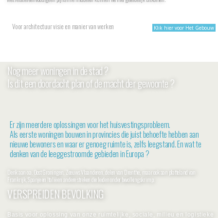
Voor architectuur visie en manier van werken
Klik hier voor Het Gebouw
Nog meer woningen in de stad ?
Is dit een doordacht plan of de macht der gewoonte ?
Er zijn meerdere oplossingen voor het huisvestingsprobleem.
Als eerste woningen bouwen in provincies die juist behoefte hebben aan
nieuwe bewoners en waar er genoeg ruimte is, zelfs leegstand. En wat te
denken van de leeggestroomde gebieden in Europa ?
Denk aan o.a. Oost Groningen, Zeeuws Vlaanderen, delen van Drenthe, maar ook aan platteland van
Frankrijk, Spanje en Italië en andere streken die leiden onder bevolkingskrimp.
VERSPREIDEN BEVOLKING
Basis voor oplossing van onze ruimtelijke, sociale, milieu en logistieke