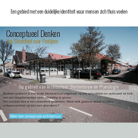
Een gebied met een duidelijke identiteit waar mensen zich thuis voelen
Conceptueel Denken
Van Strandtent naar Paviljoen
Op gebied van Architectuur, Stedenbouw en Planologie
Bij deze opdracht is een oude kleuterschool uitgebreid op het schoolplein en verbouwd tot kerk
met een laagdrempelige open uitstraling te geven.
Het concept idee is een strandtent geworden. Want welk gebouw straalt nu meer
ontspannenheid uit dan een strandtent ?
Meer over conceptuele architectuur.