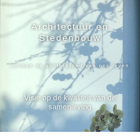
Architectuur en
Stedenbouw
vormen de achtergrond van ons leven
Visie op de kwaliteit van de
samenleving