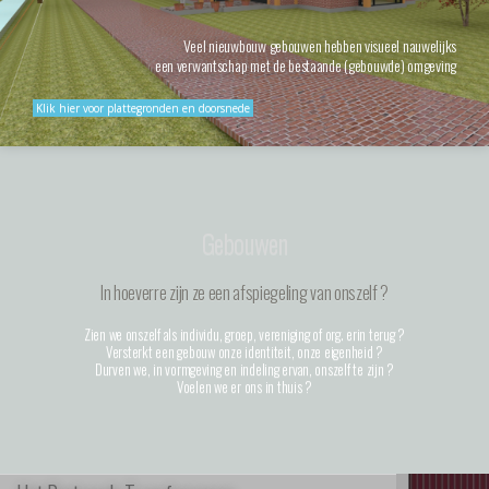
Veel nieuwbouw gebouwen hebben visueel nauwelijks
een verwantschap met de bestaande (gebouwde) omgeving
Klik hier voor plattegronden en doorsnede
Gebouwen
In hoeverre zijn ze een afspiegeling van onszelf ?
Zien we onszelf als individu, groep, vereniging of org. erin terug ?
Versterkt een gebouw onze identiteit, onze eigenheid ?
Durven we, in vormgeving en indeling ervan, onszelf te zijn ?
Voelen we er ons in thuis ?