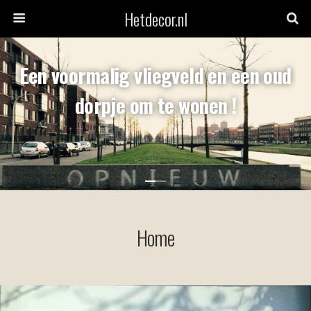
Hetdecor.nl
Een voormalig vliegveld en een oud
dorpje om te wonen !
Home