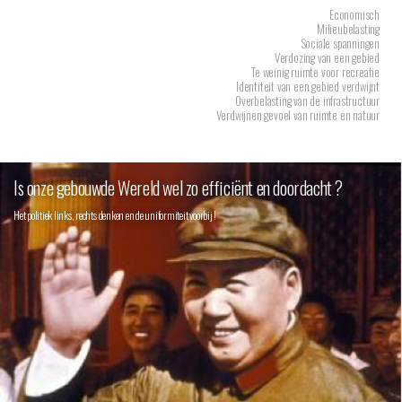
Economisch
Milieubelasting
Sociale spanningen
Verdozing van een gebied
Te weinig ruimte voor recreatie
Identiteit van een gebied verdwijnt
Overbelasting van de infrastructuur
Verdwijnen gevoel van ruimte en natuur
Is onze gebouwde Wereld wel zo efficiënt en doordacht ?
Het politiek links, rechts denken en de uniformiteit voorbij !