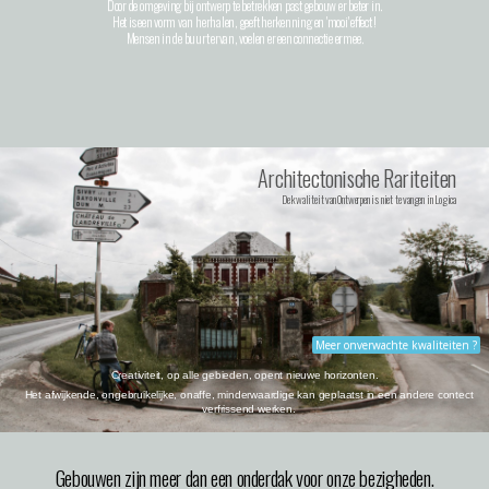
Door de omgeving bij ontwerp te betrekken past gebouw er beter in.
Het is een vorm van herhalen, geeft herkenning en 'mooi' effect !
Mensen in de buurt ervan, voelen er een connectie ermee.
Architectonische Rariteiten
De kwaliteit van Ontwerpen is niet te vangen in Logica
Meer onverwachte kwaliteiten ?
Creativiteit, op alle gebieden, opent nieuwe horizonten.
Het afwijkende, ongebruikelijke, onaffe, minderwaardige kan geplaatst in een andere contect
verfrissend werken.
Gebouwen zijn meer dan een onderdak voor onze bezigheden.